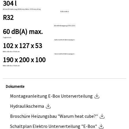
304 l
60 mm PU-Isolierung, Ø 650 mm, Höhe: 1570 mm, 61 kg
Kältemittel
R32
Schallleistungspegel EN 12102
60 dB(A) max.
Tagbetrieb
Außeneinheit Abmessungen
102 x 127 x 53
Höhe x Breite x Tiefe cm
Inneneinheit Abmessungen
190 x 200 x 100
Höhe x Breite x Tiefe cm
Dokumente
Montageanleitung E-Box Unterverteilung
Hydraulikschema
Broschüre Heizungsbau "Warum heat cube?"
Schaltplan Elektro Unterverteilung "E-Box"