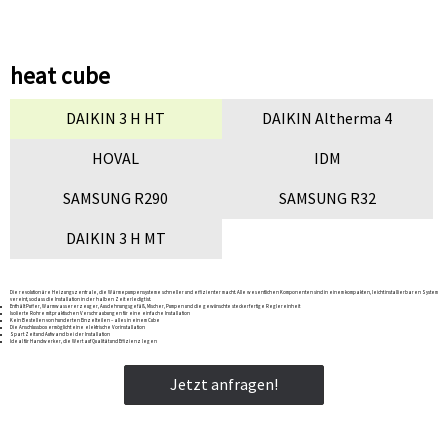
heat cube
DAIKIN 3 H HT
DAIKIN Altherma 4
HOVAL
IDM
SAMSUNG R290
SAMSUNG R32
DAIKIN 3 H MT
Die revolutionäre Heizungszentrale, die Wärmepumpensysteme schneller und effizienter macht. Alle wesentlichen Komponenten sind in einem kompakten, leicht installierbaren System
vereint, sodass die Installation in der halben Zeit erledigt ist.
Enthält Puffer, Warmwassererzeuger, Ausdehnungsgefäß, Mischer, Pumpen und die gewünschte steckerfertige Reglereinheit
Isolierte Rohre mit praktischen Verschraubungen für eine einfache Installation
Kein Bestellen von hunderten Einzelteilen – alles in einem Cube
Die Anschlussbox ermöglicht eine elektrische Vorinstallation
Spart Zeit und Aufwand bei der Installation
Ideal für Handwerker, die Wert auf Qualität und Effizienz legen
Jetzt anfragen!