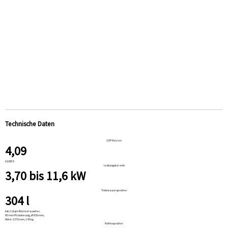
Technische Daten
COP Heizen
4,09
A2/W35
Leistungsbereich
3,70 bis 11,6 kW
Trinkwasserspeicher
304 l
inkl. 3,8 qm Wärmetauscher,
60 mm PU-Isolierung, Ø 650 mm,
Höhe: 1570 mm, 145 kg
Pufferspeicher