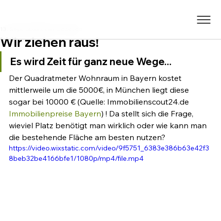
13. Sept. 2022
2 Min. Lesezeit
Wir ziehen raus!
Es wird Zeit für ganz neue Wege...
Der Quadratmeter Wohnraum in Bayern kostet 
mittlerweile um die 5000€, in München liegt diese 
sogar bei 10000 € (Quelle: Immobilienscout24.de 
Immobilienpreise Bayern
) ! Da stellt sich die Frage, 
wieviel Platz benötigt man wirklich oder wie kann man 
die bestehende Fläche am besten nutzen?
https://video.wixstatic.com/video/9f5751_6383e386b63e42f3
8beb32be4166bfe1/1080p/mp4/file.mp4