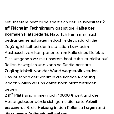
Mit unserem heat cube spart sich der Hausbesitzer 
2 
m² Fläche im Technikraum
, das ist die 
Hälfte des 
normalen Platzbedarfs.
 Natürlich kann man auch 
gedrungener aufbauen jedoch leidet dadurch die 
Zugänglichkeit bei der Installation bzw. beim 
Austausch von Komponenten im Falle eines Defekts. 
Dies umgehen wir mit unserem
 heat cube
, er bleibt auf 
Rollen beweglich und kann so für die 
bessere 
Zugänglichkeit,
 von der Wand weggerollt werden. 
Das ist schon der Schritt in die richtige Richtung, 
jedoch wollen wir uns damit noch nicht zufrieden 
geben
2 m² Platz 
sind  immer noch
 10000 € 
wert und der 
Heizungsbauer würde sich gerne die harte
 Arbeit 
ersparen, 
z.B.
die 
Heizung 
in den Keller zu 
tragen
 und 
die 
schwere Außeneinheit setzen
.